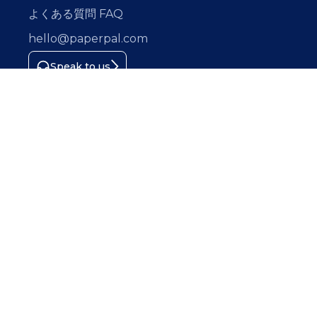
よくある質問 FAQ
hello@paperpal.com
Speak to us
Connect with us
情報セキュリティマネジメントシステム（ISMS）の国
際規格認証を取得しています
ISO/IEC 27001:2022 CERTIFIED
カクタス・コミュニケーションズ株式会社 〒101-