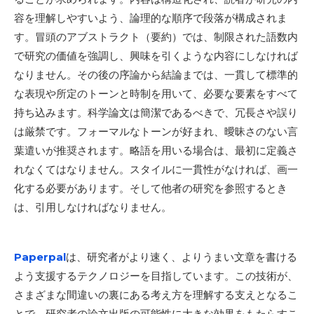
容を理解しやすいよう、論理的な順序で段落が構成されま
す。冒頭のアブストラクト（要約）では、制限された語数内
で研究の価値を強調し、興味を引くような内容にしなければ
なりません。その後の序論から結論までは、一貫して標準的
な表現や所定のトーンと時制を用いて、必要な要素をすべて
持ち込みます。科学論文は簡潔であるべきで、冗長さや誤り
は厳禁です。フォーマルなトーンが好まれ、曖昧さのない言
葉遣いが推奨されます。略語を用いる場合は、最初に定義さ
れなくてはなりません。スタイルに一貫性がなければ、画一
化する必要があります。そして他者の研究を参照するとき
は、引用しなければなりません。
Paperpal
は、研究者がより速く、よりうまい文章を書ける
よう支援するテクノロジーを目指しています。この技術が、
さまざまな間違いの裏にある考え方を理解する支えとなるこ
とで、研究者の論文出版の可能性に大きな効果をもたらすこ