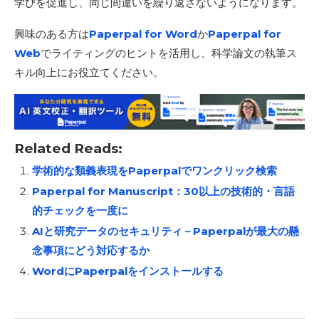
学びを促進し、同じ間違いを繰り返さないようになります。
興味のある方は
Paperpal for Word
か
Paperpal for
Web
でライティングのヒントを活用し、科学論文の執筆ス
キル向上にお役立てください。
Related Reads:
学術的な類義表現をPaperpalでワンクリック検索
Paperpal for Manuscript：30以上の技術的・言語
的チェックを一度に
AIと研究データのセキュリティ－Paperpalが最大の懸
念事項にどう対応するか
WordにPaperpalをインストールする