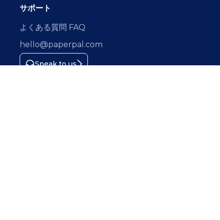
サポート
よくある質問 FAQ
hello@paperpal.com
Speak to us
Connect with us
情報セキュリティマネジメントシステム（ISMS）の国
際規格認証を取得しています
ISO/IEC 27001:2022 CERTIFIED