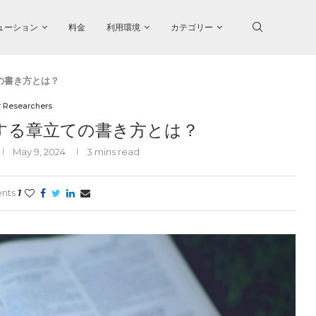
ューション
料金
利用環境
カテゴリー
の書き方とは？
r Researchers
する章立ての書き方とは？
May 9, 2024
3 mins read
nts
1