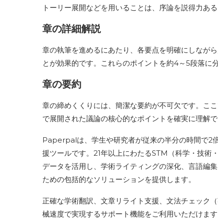
トーリー展開などを用いることは、序論を説得力あ
章の詳細解説
章の執筆を進めるにあたり、各要点を明確にしながら
とが効果的です。これらのポイントを約4～5段落に
章の要約
章の締めくくりには、簡潔な要約が不可欠です。ここ
で展開された議論の核心的なポイントを確実に理解
Paperpalは、学生や研究者が従来の半分の時間で
援ツールです。21年以上にわたるSTM（科学・技
データを活用し、学術ライティングの深化、言語編集
ための包括的なソリューションを提供します。
正確な学術翻訳、文章リライト支援、文法チェック（
械速度で実現するサポート機能をご利用いただけます。