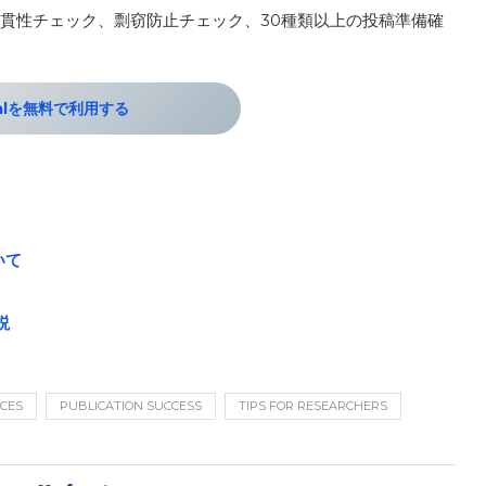
貫性チェック、剽窃防止チェック、30種類以上の投稿準備確
。
palを無料で利用する
いて
説
ICES
PUBLICATION SUCCESS
TIPS FOR RESEARCHERS