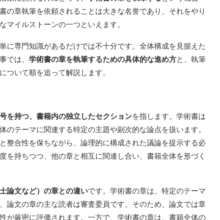
書の章執筆を依頼されることは大きな名誉であり、それをやり
なマイルストーンの一つといえます。
単に専門知識があるだけでは不十分です。全体構成を見据えた
事では、
学術書の章を執筆するための具体的な進め方
と、執筆
について順を追って解説します。
号を持つ、書籍内の独立したセクション
を指します。学術書は
体のテーマに関連する特定の主題や副次的な論点を扱います。
と整合性を保ちながら、論理的に構成された議論を提示する必
度を持ちつつ、他の章と相互に関連し合い、書籍全体を形づく
士論文など）の章との違い
です。学術書の章は、特定のテーマ
、論文の章の主な読者は審査委員です。そのため、論文では章
性が厳密に評価されます。一方で、学術書の章は、書籍全体の