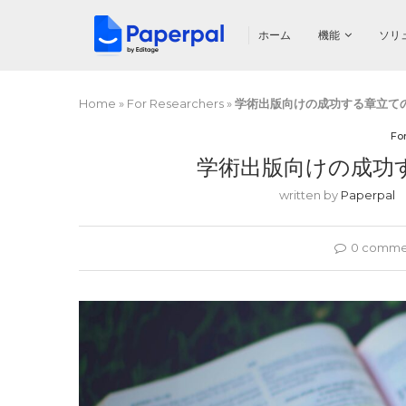
ホーム
機能
ソリ
Home
»
For Researchers
»
学術出版向けの成功する章立て
Fo
学術出版向けの成功
written by
Paperpal
0 comme