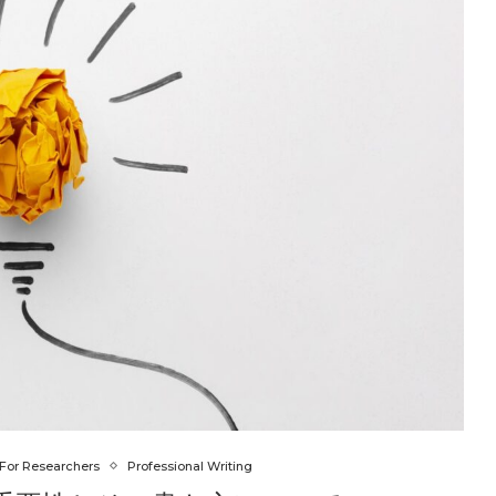
For Researchers
Professional Writing