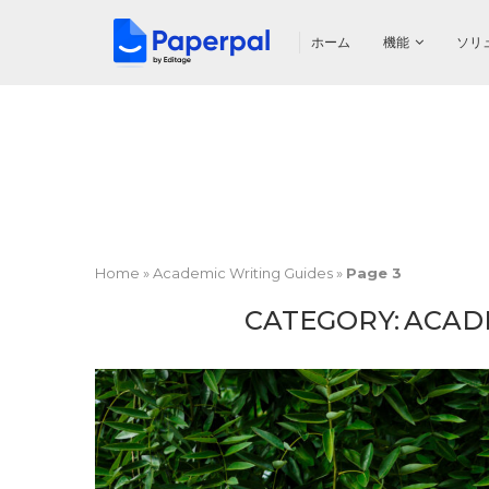
ホーム
機能
ソリ
Home
»
Academic Writing Guides
»
Page 3
CATEGORY:
ACAD