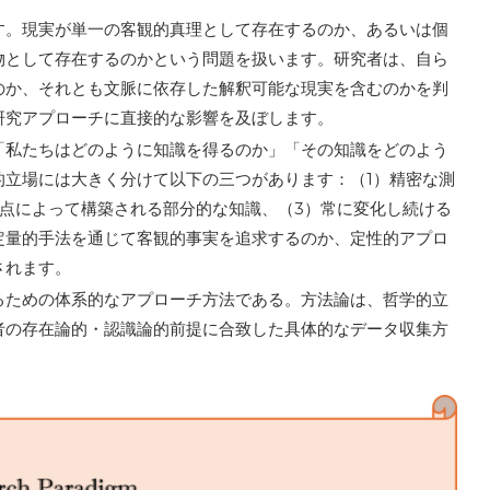
す。現実が単一の客観的真理として存在するのか、あるいは個
物として存在するのかという問題を扱います。研究者は、自ら
のか、それとも文脈に依存した解釈可能な現実を含むのかを判
研究アプローチに直接的な影響を及ぼします。
「私たちはどのように知識を得るのか」「その知識をどのよう
的立場には大きく分けて以下の三つがあります：（1）精密な測
点によって構築される部分的な知識、（3）常に変化し続ける
定量的手法を通じて客観的事実を追求するのか、定性的アプロ
されます。
るための体系的なアプローチ方法である。方法論は、哲学的立
者の存在論的・認識論的前提に合致した具体的なデータ収集方