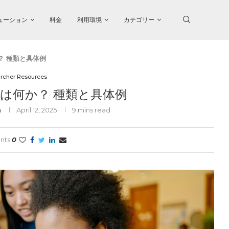
ューション
料金
利用環境
カテゴリー
？ 種類と具体例
rcher Resources
は何か？ 種類と具体例
h
April 12, 2025
9 mins read
nts
0