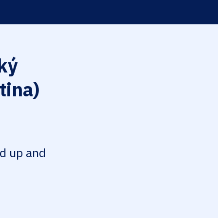
ký
tina)
ed up and