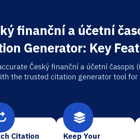
ý finanční a účetní čas
tion Generator: Key Fea
accurate Český finanční a účetní časopis (
ith the trusted citation generator tool fo
ch Citation
Keep Your