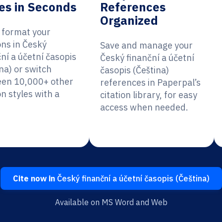
es in Seconds
References
Organized
y format your
ons in Český
Save and manage your
ní a účetní časopis
Český finanční a účetní
na) or switch
časopis (Čeština)
en 10,000+ other
references in Paperpal’s
on styles with a
citation library, for easy
access when needed.
Cite now in
Český finanční a účetní časopis (Čeština)
Available on MS Word and Web