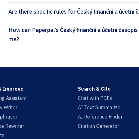
Are there specific rules for Český finanční a účetní 
How can Paperpal’s Český finanční a účetní časopis (Čeština) citation generator help
me?
& Improve
Search & Cite
ing Assistant
Chat with PDFs
y Writer
AI Text Summarizer
aphraser
AI Reference Finder
e Rewriter
Citation Generator
te