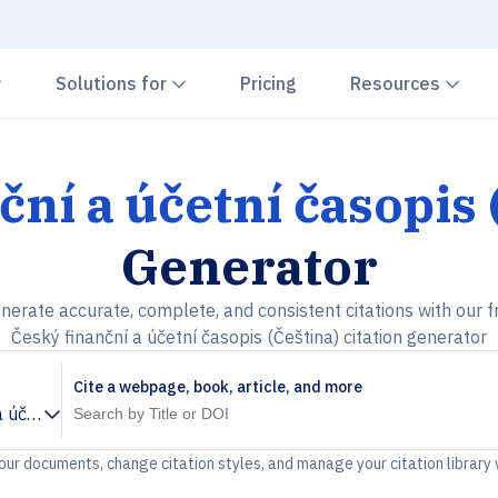
Chevron down
Chevron down
Che
Solutions for
Pricing
Resources
ční a účetní časopis 
Generator
nerate accurate, complete, and consistent citations with our f
Český finanční a účetní časopis (Čeština) citation generator
Cite a webpage, book, article, and more
a účetní časopis (Čeština)
your documents, change citation styles, and manage your citation library