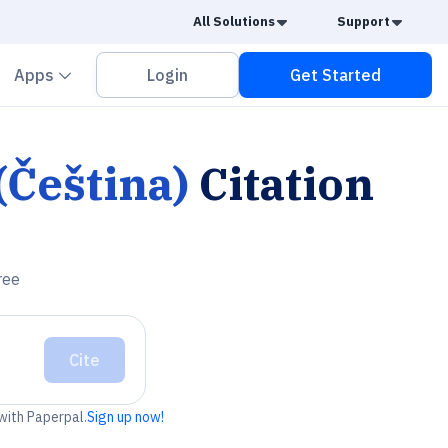
Caret Down
Caret
All Solutions
Support
vron down
Chevron down
Apps
Login
Get Started
(Čeština)
Citation
ree
Cite
 with Paperpal.
Sign up now!