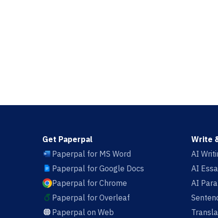
Get Paperpal
Write 
Paperpal for MS Word
AI Writ
Paperpal for Google Docs
AI Essa
Paperpal for Chrome
AI Par
Paperpal for Overleaf
Sentenc
Paperpal on Web
Transla