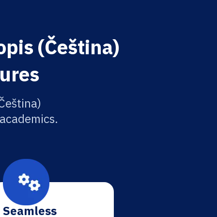
opis (Čeština)
tures
Čeština)
r academics.
Seamless