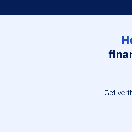
H
fina
Get veri