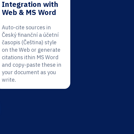
Integration with
Web & MS Word
Auto-cite sources in
Český finanční a účetní
časopis (Čeština) style
on the Web or generate
citations ithin MS Word
and copy-paste these in
your document as you
write.