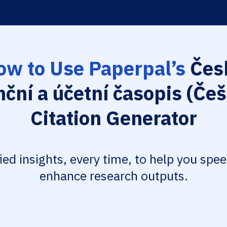
ow to Use Paperpal’s
Čes
nční a účetní časopis (Češ
Citation Generator
fied insights, every time, to help you spe
enhance research outputs.