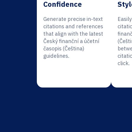
Confidence
Styl
Generate precise in-text
Easil
citations and references
citati
that align with the latest
finanč
Český finanční a účetní
(Češti
časopis (Čeština)
betwe
guidelines.
citati
click.