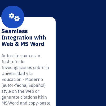
Seamless
Integration with
Web & MS Word
Auto-cite sources in
Instituto de
Investigaciones sobre la
Universidad y la
Educación - Moderno
(autor-fecha, Español)
style on the Web or
generate citations ithin
MS Word and copy-paste