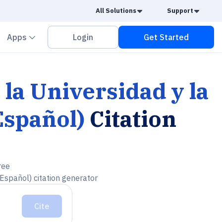
Caret Down
Caret
All Solutions
Support
vron down
Chevron down
Apps
Login
Get Started
 la Universidad y la
Español)
Citation
ree
 Español) citation generator
Cite
utor-fecha, Español)