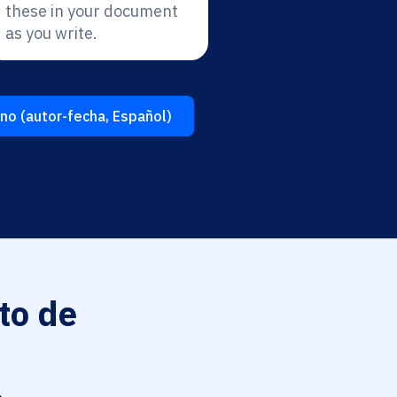
these in your document
as you write.
rno (autor-fecha, Español)
to de