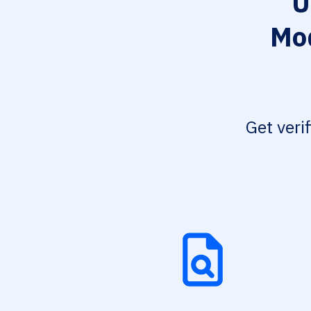
U
Mod
Get veri