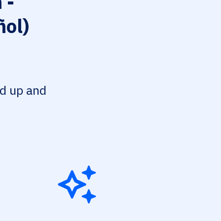
 -
ñol)
ed up and