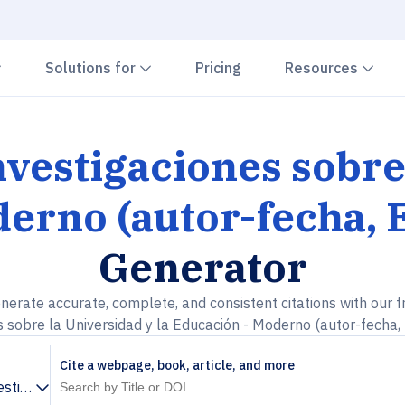
Chevron down
Chevron down
Che
Solutions for
Pricing
Resources
nvestigaciones sobre
erno (autor-fecha, 
Generator
nerate accurate, complete, and consistent citations with our f
s sobre la Universidad y la Educación - Moderno (autor-fecha,
Cite a webpage, book, article, and more
vestigaciones sobre la Universidad y la Educación - Moderno (a