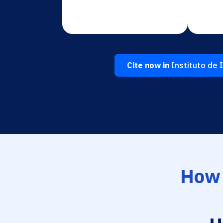
Cite now in
Instituto de I
How 