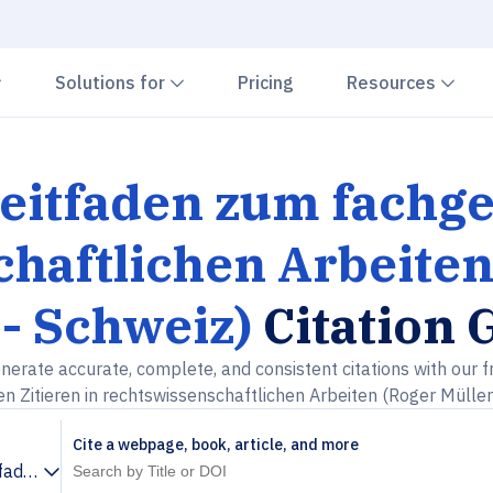
Chevron down
Chevron down
Che
Solutions for
Pricing
Resources
Leitfaden zum fachge
haftlichen Arbeiten
- Schweiz)
Citation 
nerate accurate, complete, and consistent citations with our f
n Zitieren in rechtswissenschaftlichen Arbeiten (Roger Müller
Cite a webpage, book, article, and more
itfaden zum fachgerechten Zitieren in rechtswissenschaftliche