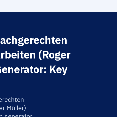
 fachgerechten
Arbeiten (Roger
Generator: Key
gerechten
er Müller)
on generator