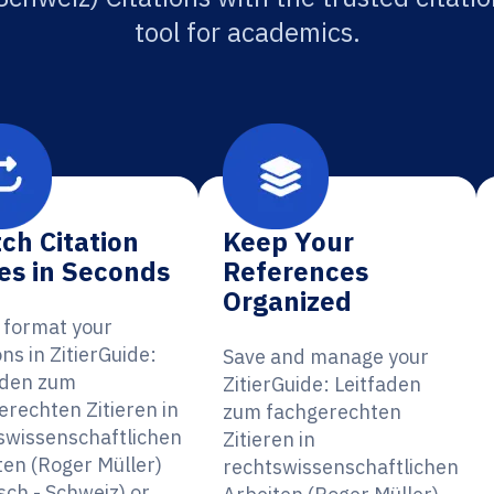
tool for academics.
ch Citation
Keep Your
es in Seconds
References
Organized
y format your
ons in ZitierGuide:
Save and manage your
aden zum
ZitierGuide: Leitfaden
erechten Zitieren in
zum fachgerechten
swissenschaftlichen
Zitieren in
ten (Roger Müller)
rechtswissenschaftlichen
sch - Schweiz) or