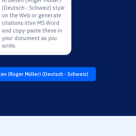
Arbeiten (Roger Müller)
(Deutsch - Schweiz) style
on the Web or generate
citations ithin MS Word
and copy-paste these in
your document as you
write.
ten (Roger Müller) (Deutsch - Schweiz)