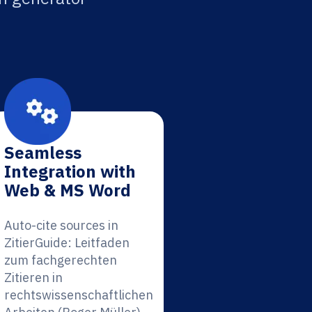
Seamless
Integration with
Web & MS Word
Auto-cite sources in
ZitierGuide: Leitfaden
zum fachgerechten
Zitieren in
rechtswissenschaftlichen