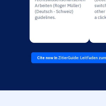
Arbeiten (Roger Müller)
switc
(Deutsch - Schweiz)
other 
guidelines.
a click
Cite now in
ZitierGuide: Leitfaden zum