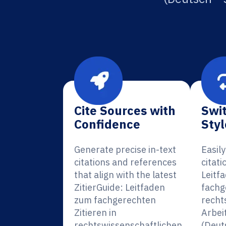
Cite Sources with
Swit
Confidence
Styl
Generate precise in-text
Easil
citations and references
citati
that align with the latest
Leitf
ZitierGuide: Leitfaden
fachg
zum fachgerechten
recht
Zitieren in
Arbei
rechtswissenschaftlichen
(Deut