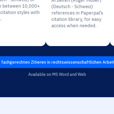
Arbeiten (Roger Müller)
h between 10,000+
(Deutsch - Schweiz)
citation styles with
references in Paperpal’s
.
citation library, for easy
access when needed.
 fachgerechten Zitieren in rechtswissenschaftlichen Arbei
Available on MS Word and Web