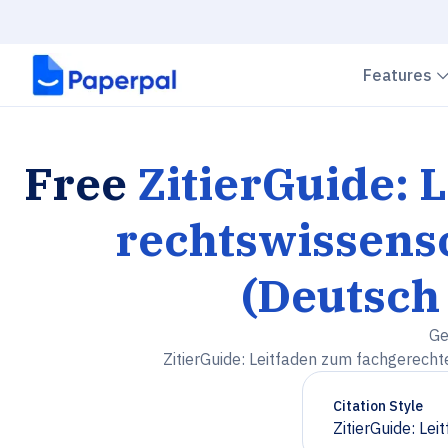
Features
Free
ZitierGuide: 
rechtswissensc
(Deutsch 
Ge
ZitierGuide: Leitfaden zum fachgerechte
Citation Style
ZitierGuide: Le
Chevron down