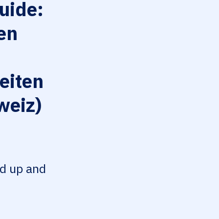
uide:
en
eiten
weiz)
ed up and