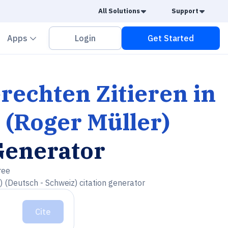
Caret Down
Caret
All Solutions
Support
vron down
Chevron down
Apps
Login
Get Started
rechten Zitieren in
 (Roger Müller)
Generator
ree
) (Deutsch - Schweiz) citation generator
Cite
n Arbeiten (Roger Müller) (Deutsch - Schweiz)