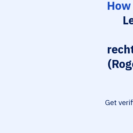
How 
L
rech
(Rog
Get veri